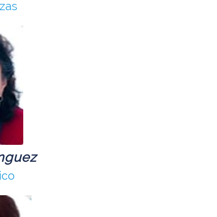
nzas
nguez
ico